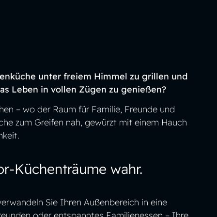
TDOOR
EN
ßenküche unter freiem Himmel zu grillen und
das Leben in vollen Zügen zu genießen?
AUSE
en – wo der Raum für Familie, Freunde und
küche zum Greifen nah, gewürzt mit einem Hauch
keit.
r-Küchenträume wahr.
rwandeln Sie Ihren Außenbereich in eine
Freunden oder entspanntes Familienessen – Ihre