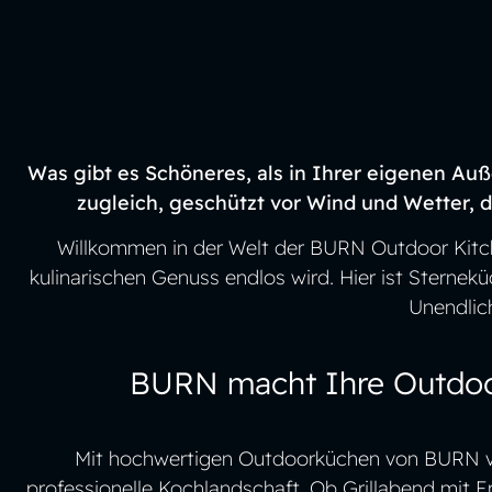
BURN OU
KITCH
Was gibt es Schöneres, als in Ihrer eigenen Au
zugleich, geschützt vor Wind und Wetter, 
DRAUSSEN ZU H
Willkommen in der Welt der BURN Outdoor Kitch
kulinarischen Genuss endlos wird. Hier ist Sterne
Unendlich
BURN macht Ihre Outdoo
Mit hochwertigen Outdoorküchen von BURN ve
professionelle Kochlandschaft. Ob Grillabend mit 